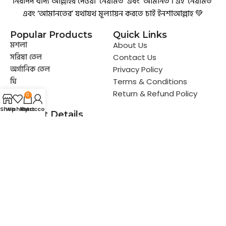
নিরাপদ খাদ্য আল্লাহর দেওয়া ‘নেয়ামত’ এবং ‘আমানত’। এই ‘নেয়ামত’
এবং ‘আমানতের’ যথাযথ মূল্যায়ন করতে চাই ইনশাআল্লাহ 💚
Popular Products
Quick Links
মশলা
About Us
সরিষা তেল
Contact Us
অর্গানিক তেল
Privacy Policy
ঘি
Terms & Conditions
মধু
Return & Refund Policy
0
Shop
Wishlist
My account
Cart
Contact Details
+8801898292795
contact@ahmadfoodbd.com
Madrasha para, Khal par road, Ashrafabad,
Kamrangir Char, Dhaka 1211
© 2025 All Rights Reserved | Ahmad
Design & Developed By
IMBD
Food BD
Agency Ltd.