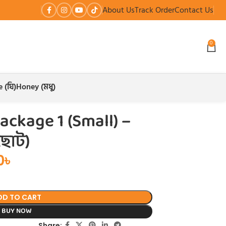
About Us
Track Order
Contact Us
0
 (ঘি)
Honey (মধু)
ckage 1 (Small) –
(ছোট)
0
৳
DD TO CART
BUY NOW
Share: