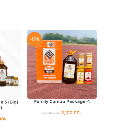
-17%
ADD TO CART
Family Combo Package-4
 3 (Big) –
ড়)
2,100.00
৳
2,520.00
৳
00
৳