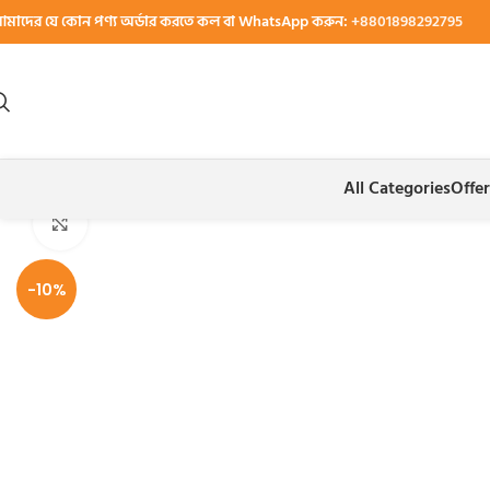
মাদের যে কোন পণ্য অর্ডার করতে কল বা WhatsApp করুন:
+8801898292795
All Categories
Offer
Home
খেজুর
খেজুর বাদাম বরফি
Date Nut Barfi 650 Gm – খেজুর বাদাম বরফি 650
Click to enlarge
-10%