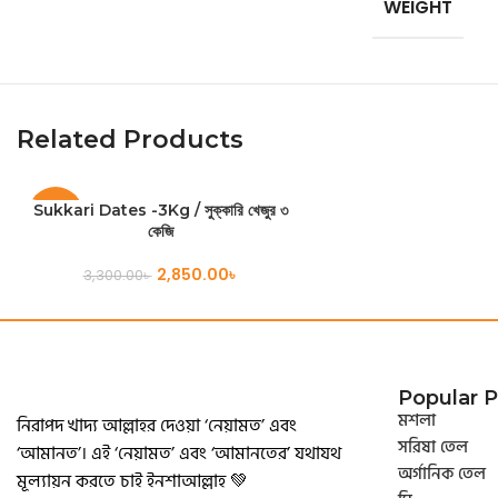
WEIGHT
Related Products
ADD TO CART
Sukkari Dates -3Kg / সুক্কারি খেজুর ৩
-14%
কেজি
2,850.00
৳
3,300.00
৳
Popular 
মশলা
নিরাপদ খাদ্য আল্লাহর দেওয়া ‘নেয়ামত’ এবং
সরিষা তেল
‘আমানত’। এই ‘নেয়ামত’ এবং ‘আমানতের’ যথাযথ
অর্গানিক তেল
মূল্যায়ন করতে চাই ইনশাআল্লাহ 💚