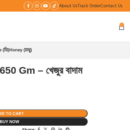
About Us
Track Order
Contact Us
0
 (ঘি)
Honey (মধু)
650 Gm – খেজুর বাদাম
৳
DD TO CART
BUY NOW
Share: