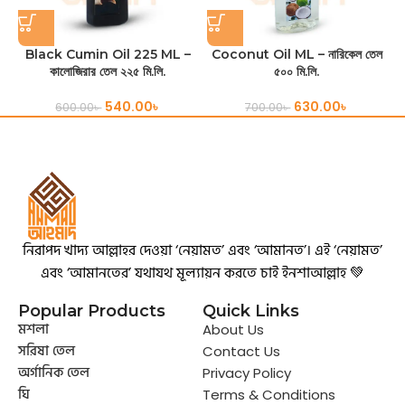
Black Cumin Oil 225 ML –
Coconut Oil ML – নারিকেল তেল
M
কালোজিরার তেল ২২৫ মি.লি.
৫০০ মি.লি.
540.00
৳
630.00
৳
600.00
৳
700.00
৳
নিরাপদ খাদ্য আল্লাহর দেওয়া ‘নেয়ামত’ এবং ‘আমানত’। এই ‘নেয়ামত’
এবং ‘আমানতের’ যথাযথ মূল্যায়ন করতে চাই ইনশাআল্লাহ 💚
Popular Products
Quick Links
মশলা
About Us
সরিষা তেল
Contact Us
অর্গানিক তেল
Privacy Policy
ঘি
Terms & Conditions