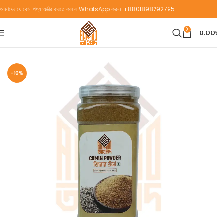
আমাদের যে কোন পণ্য অর্ডার করতে কল বা WhatsApp করুন:
+8801898292795
0
0.00
Home
Masala (মশলা)
-10%