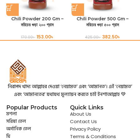
Chili Powder 200 Gm –
Chili Powder 500 Gm –
C
মরিচের গুড়া ২০০ গ্রাম
মরিচের গুড়া ৫০০ গ্রাম
153.00
৳
382.50
৳
170.00
৳
425.00
৳
নিরাপদ খাদ্য আল্লাহর দেওয়া ‘নেয়ামত’ এবং ‘আমানত’। এই ‘নেয়ামত’
এবং ‘আমানতের’ যথাযথ মূল্যায়ন করতে চাই ইনশাআল্লাহ 💚
Popular Products
Quick Links
মশলা
About Us
সরিষা তেল
Contact Us
অর্গানিক তেল
Privacy Policy
ঘি
Terms & Conditions